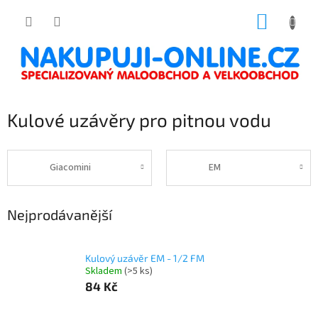
Přejít
NÁKUP
na
obsah
KOŠÍK
Kulové uzávěry pro pitnou vodu
Giacomini
EM
Nejprodávanější
Kulový uzávěr EM - 1/2 FM
Skladem
(>5 ks)
84 Kč