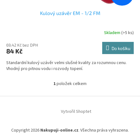
Kulový uzávěr EM - 1/2 FM
Skladem
(>5 ks)
69,42 Kč bez DPH
Do košíku
84 Kč
Standardní kulový uzávěr velmi slušné kvality za rozumnou cenu.
Vhodný pro pitnou vodu i rozvody topení.
1
položek celkem
O
v
l
Z
á
á
d
Vytvořil Shoptet
p
a
a
c
t
í
Copyright 2026
Nakupuji-online.cz
. Všechna práva vyhrazena.
í
p
r