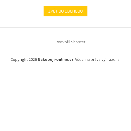
ZPĚT DO OBCHODU
Z
á
Vytvořil Shoptet
p
a
t
Copyright 2026
Nakupuji-online.cz
. Všechna práva vyhrazena.
í