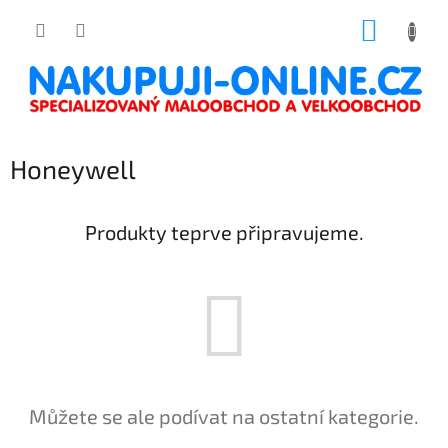
Přejít
NÁKUP
na
obsah
KOŠÍK
Honeywell
Produkty teprve připravujeme.
Můžete se ale podívat na ostatní kategorie.