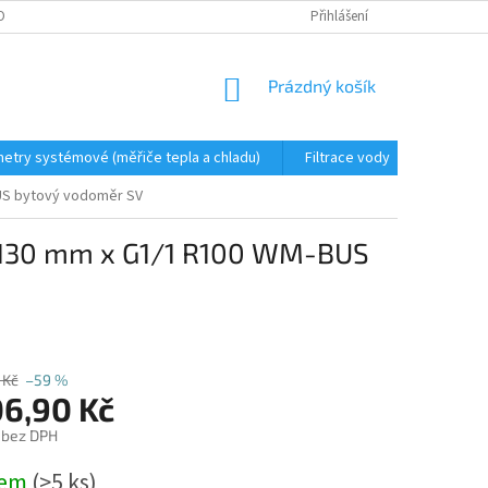
OBNÍCH ÚDAJŮ
Přihlášení
NÁKUPNÍ
Prázdný košík
KOŠÍK
metry systémové (měřiče tepla a chladu)
Filtrace vody
Redukční
US bytový vodoměr SV
 130 mm x G1/1 R100 WM-BUS
 Kč
–59 %
06,90 Kč
 bez DPH
dem
(>5 ks)