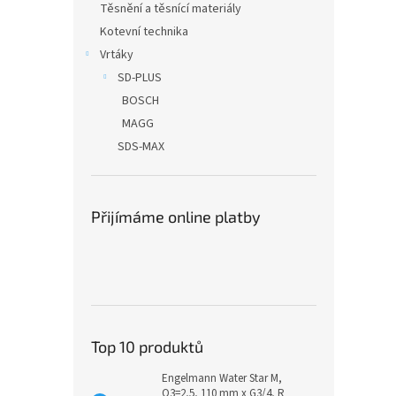
Těsnění a těsnící materiály
Kotevní technika
Vrtáky
SD-PLUS
BOSCH
MAGG
SDS-MAX
Přijímáme online platby
Top 10 produktů
Engelmann Water Star M,
Q3=2,5, 110 mm x G3/4, R