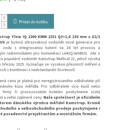
Přidat do košíku
p Flow IQ 2200 KWM 2231 Q3=1,6 130 mm x G1/1
US
je bytový ultrazvukový vodoměr nové generace pro
u vodu s integrovanou baterií na 16 let provozu a
ým radiomodulem pro komunikaci LinkIQ/wmBUS. Jde o
za populární vodoměr Kamstrup Multical 21, jehož výroba
 v březnu 2025. Vyznačuje se vysokou přesností měření a
ostí v kombinaci s nadstandardní životností.
cena je platná pro neregistrovaného odběratele při
ednoho kusu měřidla. Pro odběratele více kusů nebo
í firmy či provozovatele kotelen poskytneme zcela
lní a velmi zajímavé ceny.
Naše společnost je oficiálním
utorem dánského výrobce měřidel Kamstrup. Kromě
hodního a velkoobchodního prodeje poskytujeme i
ké poradenství projektantům a montážním firmám.