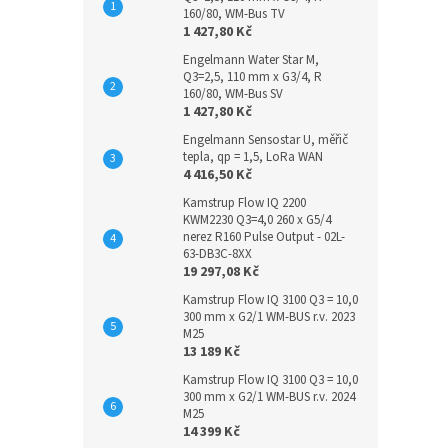
160/80, WM-Bus TV
1 427,80 Kč
Engelmann Water Star M,
Q3=2,5, 110 mm x G3/4, R
160/80, WM-Bus SV
1 427,80 Kč
Engelmann Sensostar U, měřič
tepla, qp = 1,5, LoRa WAN
4 416,50 Kč
Kamstrup Flow IQ 2200
KWM2230 Q3=4,0 260 x G5/4
nerez R160 Pulse Output - 02L-
63-DB3C-8XX
19 297,08 Kč
Kamstrup Flow IQ 3100 Q3 = 10,0
300 mm x G2/1 WM-BUS r.v. 2023
M25
13 189 Kč
Kamstrup Flow IQ 3100 Q3 = 10,0
300 mm x G2/1 WM-BUS r.v. 2024
M25
14 399 Kč