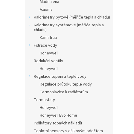
n
Maddalena
e
Axioma
l
Kalorimetry bytové (měřiče tepla a chladu)
Kalorimetry systémové (měřiče tepla a
chladu)
Kamstrup
Filtrace vody
Honeywell
Redukční ventily
Honeywell
Regulace topení a teplé vody
Regulace průtoku teplé vody
Termohlavice k radiátorům
Termostaty
Honeywell
Honeywell Evo Home
Indikátory topných nákladů
Teplotní sensory s dálkovým odečtem