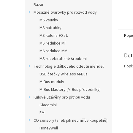
Bazar
Mosazné tvarovky pro rozvod vody
MS vsuvky
MS nátrubky
MS kolena 90 st.
Popi
MS redukce MF
MS redukce MM
Det
MS rozebiratelné šroubení
Popi
Technologie dálkového odečtu měřidel
USB čtečky Wireless M-Bus
M-Bus moduly
M-Bus Mastery (M-Bus převodníky)
Kulové uzávěry pro pitnou vodu
Giacomini
EM
CO sensory (aneb jak neumřít v koupelně)
Honeywell