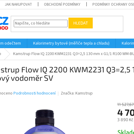
JAK NAKUPOVAT
OBCHODNÍ PODMÍNKY
PODMÍNKY OCHRANY OS
HLEDAT
ým odečtem
Kalorimetry bytové (měřiče tepla a chladu)
Kalori
p
Kamstrup Flow IQ 2200 KWM2231 Q3=2,5 130 mm x G1/1 R100 WM-B
strup Flow IQ 2200 KWM2231 Q3=2,5
ový vodoměr SV
né
noceno
Podrobnosti hodnocení
Značka:
Kamstrup
ní
u
11 527,67
4 7
3 890 Kč
Měrná
Skla
ek.
cena: