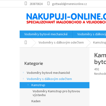
Přejít
283870824
gottwald@merenionline.cz
na
obsah
Vodoměry bytové mechanické
Vodoměry s dálkov
Domů
Vodoměry s dálkovým odečtem
Kamstru
P
Kam
o
Přeskočit
s
byt
Kategorie
kategorie
t
492
r
Vodoměry bytové mechanické
Průměr
Neohod
a
hodnoce
Vodoměry s dálkovým odečtem
n
produkt
Kamstrup
n
je
í
Vodoměry Kamstrup pro bytovou
0,0
výstavbu
z
p
5
Kaden
a
hvězdič