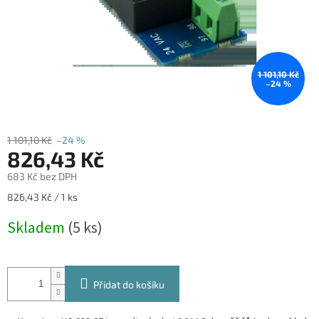
1 101,10 Kč
–24 %
1 101,10 Kč
–24 %
826,43 Kč
683 Kč bez DPH
Měrná
826,43 Kč / 1 ks
cena:
Skladem
(5 ks)
Přidat do košíku