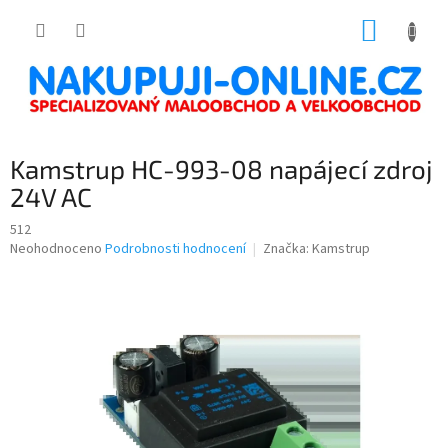
Přejít
NÁKUP
na
obsah
KOŠÍK
Kamstrup HC-993-08 napájecí zdroj
24V AC
512
Průměrné
Neohodnoceno
Podrobnosti hodnocení
Značka:
Kamstrup
hodnocení
produktu
je
0,0
z
5
hvězdiček.