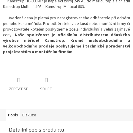
Kamstrup HC-993-07 je napájecí zdroj 24V AC do měřičů tepla a chladu
Kamstrup Multical 403 a Kamstrup Multical 603.
Uvedená cena je platná pro neregistrovaného odběratele při odběru
jednoho kusu měřidla. Pro odběratele více kusů nebo montážní firmy či
provozovatele kotelen poskytneme zcela individuální a velmi zajímavé
ceny.
Naše společnost je oficiálním distributorem dánského
výrobce měřidel Kamstrup. Kromě maloobchodního a
velkoobchodního prodeje poskytujeme i technické poradenství
projektantům a montážním firmám.
ZEPTAT SE
SDÍLET
Popis
Diskuze
Detailní popis produktu