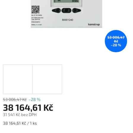
53 006,47
Kč
–28 %
53 006,47 Kč
–28 %
38 164,61 Kč
31 541 Kč bez DPH
Měrná
38 164,61 Kč / 1 ks
cena: