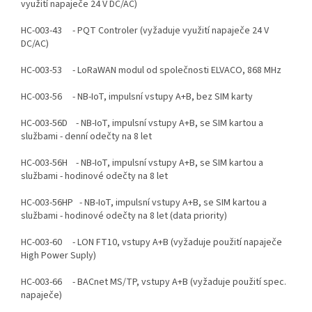
využití napaječe 24 V DC/AC)
HC-003-43 - PQT Controler (vyžaduje využití napaječe 24 V
DC/AC)
HC-003-53 - LoRaWAN modul od společnosti ELVACO, 868 MHz
HC-003-56 - NB-IoT, impulsní vstupy A+B, bez SIM karty
HC-003-56D - NB-IoT, impulsní vstupy A+B, se SIM kartou a
službami - denní odečty na 8 let
HC-003-56H - NB-IoT, impulsní vstupy A+B, se SIM kartou a
službami - hodinové odečty na 8 let
HC-003-56HP - NB-IoT, impulsní vstupy A+B, se SIM kartou a
službami - hodinové odečty na 8 let (data priority)
HC-003-60 - LON FT10, vstupy A+B (vyžaduje použití napaječe
High Power Suply)
HC-003-66 - BACnet MS/TP, vstupy A+B (vyžaduje použití spec.
napaječe)