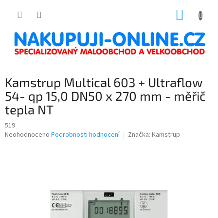
Přejít
NÁKUP
na
obsah
KOŠÍK
Kamstrup Multical 603 + Ultraflow
54- qp 15,0 DN50 x 270 mm - měřič
tepla NT
519
Průměrné
Neohodnoceno
Podrobnosti hodnocení
Značka:
Kamstrup
hodnocení
produktu
je
0,0
z
5
hvězdiček.