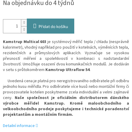
Na objednávku do 4 týdnů
Přidat do košíku
Kamstrup Multical 603
je systémový měřič tepla / chladu (nesprávně
kalorimetr), vhodný například pro použití v kotelnách, výměnících tepla,
rezidenčních a průmyslových aplikacích. Vyznačuje se vysokou
přesností měření a spolehlivostí v kombinaci s nadstandardní
životností. Umožňuje osazení dvou komunikačních modulů. Je dodáván
v setu s průtokoměrem
Kamstrup Ultraflow 54
.
Uvedená cena je platná pro neregistrovaného odběratele při odběru
jednoho kusu měřidla. Pro odběratele více kusů nebo montážní firmy či
provozovatele kotelen poskytneme zcela individuální a velmi zajímavé
ceny.
Naše společnost je oficiálním distributorem dánského
výrobce měřidel Kamstrup. Kromě maloobchodního a
velkoobchodního prodeje poskytujeme i technické poradenství
projektantům a montážním firmám.
Detailní informace