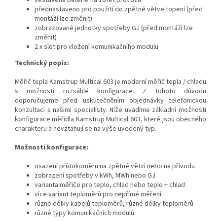
vestavěná baterie na 16 let provozu
přednastaveno pro použití do zpětné větve topení (před
montáží lze změnit)
zobrazované jednotky spotřeby GJ (před montáží lze
změnit)
2 x slot pro vložení komunikačního modulu
Technický popis:
Měřič tepla Kamstrup Multical 603 je moderní měřič tepla / chladu
s možností rozsáhlé konfigurace. Z tohoto důvodu
doporučujeme před uskutečněním objednávky telefonickou
konzultaci s našimi specialisty. Níže uvádíme základní možnosti
konfigurace měřidla Kamstrup Multical 603, které jsou obecného
charakteru a nevztahují se na výše uvedený typ.
Možnosti konfigurace:
osazení průtokoměru na zpětné větvi nebo na přívodu
zobrazení spotřeby v kWh, MWh nebo GJ
varianta měřiče pro teplo, chlad nebo teplo + chlad
více variant teploměrů pro nepřímé měření
různé délky kabelů teploměrů, různé délky teploměrů
různé typy komunikačních modulů